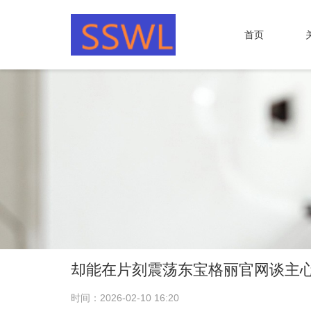
首页
却能在片刻震荡东宝格丽官网谈主
时间：2026-02-10 16:20