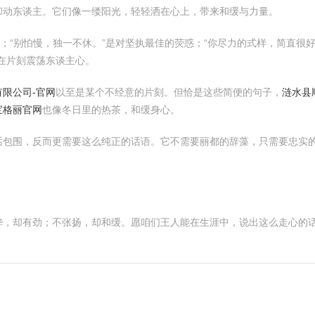
却动东谈主。它们像一缕阳光，轻轻洒在心上，带来和缓与力量。
目；“别怕慢，独一不休。”是对坚执最佳的荧惑；“你尽力的式样，简直很
在片刻震荡东谈主心。
限公司-官网
以至是某个不经意的片刻。但恰是这些简便的句子，
涟水县
宝格丽官网
也像冬日里的热茶，和缓身心。
包围，反而更需要这么纯正的话语。它不需要丽都的辞藻，只需要忠实的情
哗，却有劲；不张扬，却和缓。愿咱们王人能在生涯中，说出这么走心的